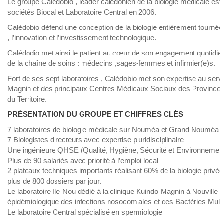
Le groupe Calédobio , leader calédonien de la biologie médicale e
sociétés Biocal et Laboratoire Central en 2006.
Calédobio défend une conception de la biologie entièrement tournée 
, l’innovation et l’investissement technologique.
Calédodio met ainsi le patient au cœur de son engagement quotidien 
de la chaîne de soins : médecins ,sages-femmes et infirmier(e)s.
Fort de ses sept laboratoires , Calédobio met son expertise au serv
Magnin et des principaux Centres Médicaux Sociaux des Provinces
du Territoire.
PRÉSENTATION DU GROUPE ET CHIFFRES CLÉS
7 laboratoires de biologie médicale sur Nouméa et Grand Nouméa
7 Biologistes directeurs avec expertise pluridisciplinaire
Une ingénieure QHSE (Qualité, Hygiène, Sécurité et Environneme
Plus de 90 salariés avec priorité à l’emploi local
2 plateaux techniques importants réalisant 60% de la biologie priv
plus de 800 dossiers par jour.
Le laboratoire Ile-Nou dédié à la clinique Kuindo-Magnin à Nouville
épidémiologique des infections nosocomiales et des Bactéries Mul
Le laboratoire Central spécialisé en spermiologie