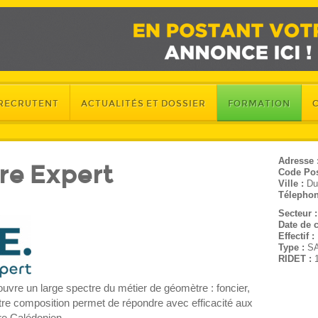
 RECRUTENT
ACTUALITÉS ET DOSSIER
FORMATION
Adresse 
re Expert
Code Pos
Ville :
Du
Télephon
Secteur 
Date de c
Effectif :
Type :
S
RIDET :
uvre un large spectre du métier de géomètre : foncier,
otre composition permet de répondre avec efficacité aux
ire Calédonien.