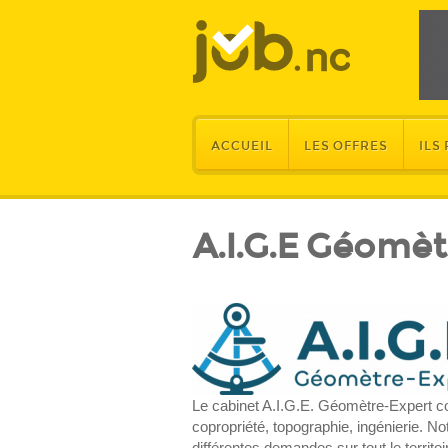
ACCUEIL
LES OFFRES
ILS
A.I.G.E Géomèt
Le cabinet A.I.G.E. Géomètre-Expert co
copropriété, topographie, ingénierie. N
différentes demandes sur tout le territo