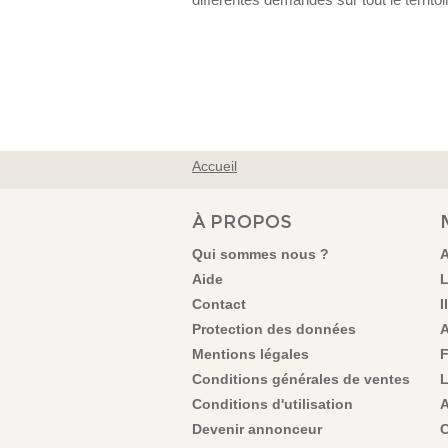
Accueil
VOUS ÊTES ICI
À PROPOS
Qui sommes nous ?
A
Aide
L
Contact
I
Protection des données
A
Mentions légales
F
Conditions générales de ventes
L
Conditions d'utilisation
A
Devenir annonceur
C