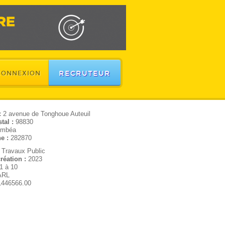
RECRUTEUR
CONNEXION
:
2 avenue de Tonghoue Auteuil
tal :
98830
mbéa
e :
282870
:
Travaux Public
réation :
2023
1 à 10
ARL
1446566.00