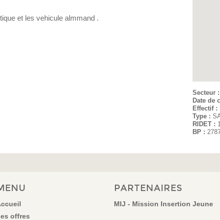
tique et les vehicule almmand .
Secteur 
Date de c
Effectif :
Type :
S
RIDET :
BP :
278
MENU
PARTENAIRES
ccueil
MIJ - Mission Insertion Jeune
es offres