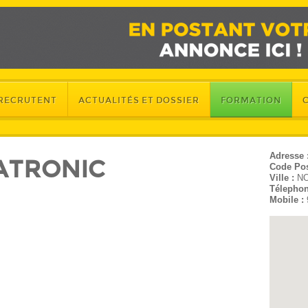
 RECRUTENT
ACTUALITÉS ET DOSSIER
FORMATION
Adresse 
ATRONIC
Code Pos
Ville :
N
Télephon
Mobile :