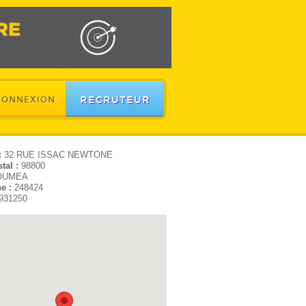
RECRUTEUR
CONNEXION
:
32 RUE ISSAC NEWTONE
tal :
98800
OUMEA
e :
248424
931250