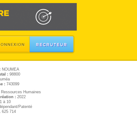
RECRUTEUR
CONNEXION
:
NOUMEA
tal :
98800
uméa
e :
743099
:
Ressources Humaines
réation :
2022
1 à 10
dépendant/Patenté
1 625 714