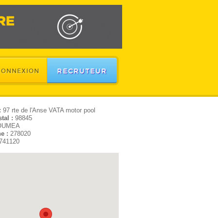
RECRUTEUR
CONNEXION
:
97 rte de l'Anse VATA motor pool
tal :
98845
OUMEA
e :
278020
741120