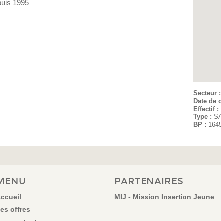
uis 1995
Secteur 
Date de c
Effectif :
Type :
S
BP :
164
MENU
PARTENAIRES
ccueil
MIJ - Mission Insertion Jeune
es offres