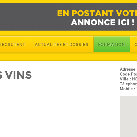
 RECRUTENT
ACTUALITÉS ET DOSSIER
FORMATION
Adresse 
 VINS
Code Pos
Ville :
N
Télephon
Mobile :