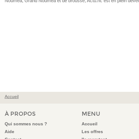
Nouméa, Grand Nouméa et de brousse, Actu.nc est en plein déve
Accueil
VOUS ÊTES ICI
À PROPOS
MENU
Qui sommes nous ?
Accueil
Aide
Les offres