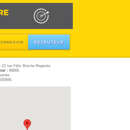
RECRUTEUR
CONNEXION
:
22 rue Félix Broche Magenta
tal :
98800
uméa
930845