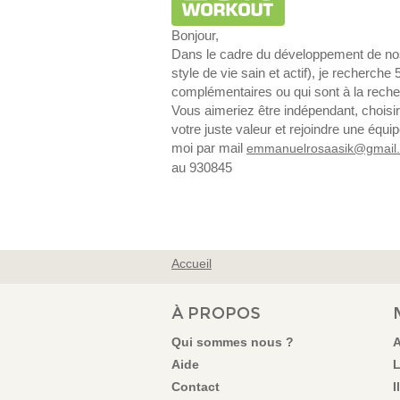
Bonjour,
Dans le cadre du développement de nos
style de vie sain et actif), je recherch
complémentaires ou qui sont à la reche
Vous aimeriez être indépendant, choisir
votre juste valeur et rejoindre une équ
moi par mail
emmanuelrosaasik@gmail
au 930845
Accueil
VOUS ÊTES ICI
À PROPOS
Qui sommes nous ?
A
Aide
L
Contact
I