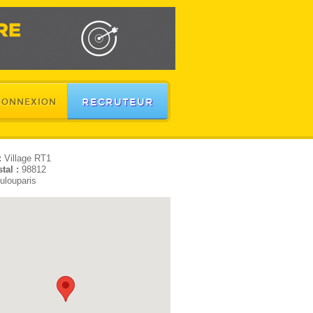
RECRUTEUR
CONNEXION
:
Village RT1
tal :
98812
ulouparis