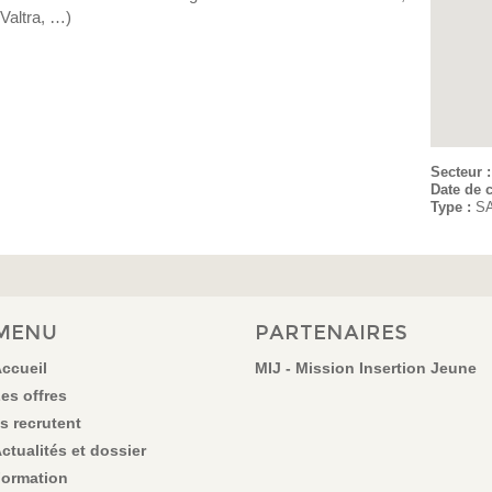
Valtra, …)
Secteur 
Date de c
Type :
S
MENU
PARTENAIRES
ccueil
MIJ - Mission Insertion Jeune
es offres
ls recrutent
ctualités et dossier
ormation