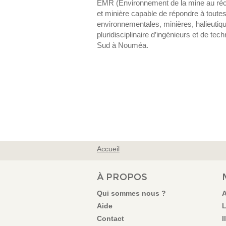
EMR (Environnement de la mine au réci
et minière capable de répondre à toute
environnementales, minières, halieuti
pluridisciplinaire d’ingénieurs et de t
Sud à Nouméa.
Accueil
VOUS ÊTES ICI
À PROPOS
Qui sommes nous ?
A
Aide
L
Contact
I