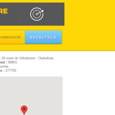
RECRUTEUR
CONNEXION
:
20 route du Vélodrome - Orphelinat
tal :
98801
uméa
e :
277793