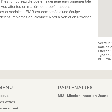
f) est un bureau d'étude en ingénierie environnementale
s vos attentes en matière de problématiques
ques et sociales. EMR est composée d’une équipe
echniciens implantés en Province Nord à Voh et en Province
Secteur 
Date de c
Effectif :
Type :
S
BP :
794
MENU
PARTENAIRES
ccueil
MIJ - Mission Insertion Jeune
es offres
ls recrutent