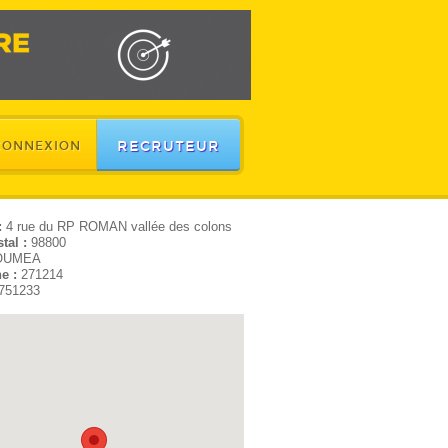
RECRUTEUR
CONNEXION
:
4 rue du RP ROMAN vallée des colons
tal :
98800
OUMEA
e :
271214
751233