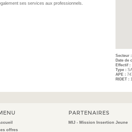
également ses services aux professionnels.
Secteur 
Date de c
Effectif :
Type :
S
APE :
74
RIDET :
MENU
PARTENAIRES
ccueil
MIJ - Mission Insertion Jeune
es offres