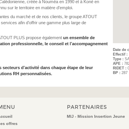
e Calédonienne, créée à Nouméa en 1990 et à Koné en
 sur le territoire en matière d’emploi.
ntes du marché et de nos clients, le groupe ATOUT
services afin d’offrir une gamme plus large de
upe ATOUT PLUS propose également
un ensemble de
mation professionnelle, le conseil et l’accompagnement
Date de c
Effectif :
Type :
S
APE :
78
s secteurs d’activité dans chaque étape de leur
RIDET :
BP :
287
utions RH personnalisées.
MENU
PARTENAIRES
ccueil
MIJ - Mission Insertion Jeune
es offres