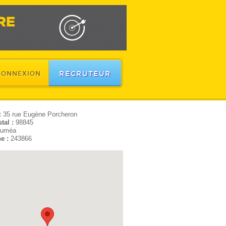
RECRUTEUR
CONNEXION
:
35 rue Eugène Porcheron
tal :
98845
uméa
e :
243866