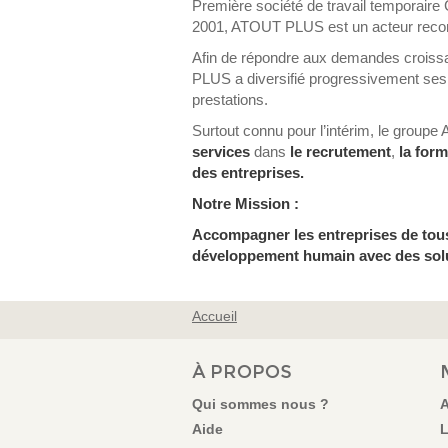
Première société de travail temporair
2001, ATOUT PLUS est un acteur reconnu
Afin de répondre aux demandes croissa
PLUS a diversifié progressivement ses 
prestations.
Surtout connu pour l’intérim, le gro
services
dans
le
recrutement
,
la for
des entreprises.
Notre Mission :
Accompagner
les entreprises de tou
développement humain avec des sol
Accueil
VOUS ÊTES ICI
À PROPOS
Qui sommes nous ?
A
Aide
L