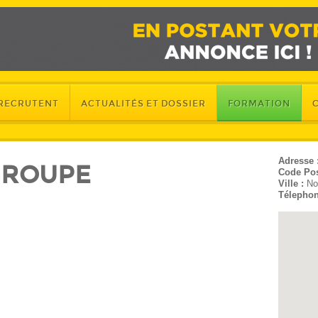
 RECRUTENT
ACTUALITÉS ET DOSSIER
FORMATION
Adresse 
GROUPE
Code Pos
Ville :
No
Télephon