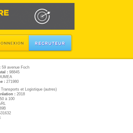
RECRUTEUR
CONNEXION
:
59 avenue Foch
tal :
98845
OUMEA
e :
271980
:
Transports et Logistique (autres)
réation :
2018
50 à 100
ARL
39B
531632
4