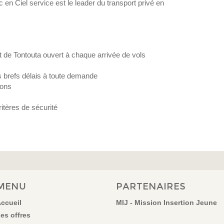
 en Ciel service est le leader du transport privé en
t de Tontouta ouvert à chaque arrivée de vols
s brefs délais à toute demande
ions
ritères de sécurité
MENU
PARTENAIRES
ccueil
MIJ - Mission Insertion Jeune
es offres