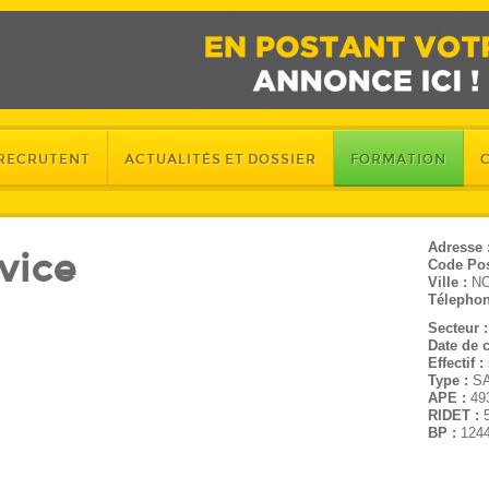
 RECRUTENT
ACTUALITÉS ET DOSSIER
FORMATION
Adresse 
rvice
Code Pos
Ville :
N
Télephon
Secteur 
Date de c
Effectif :
Type :
S
APE :
49
RIDET :
BP :
124