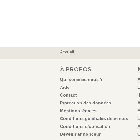
Accueil
VOUS ÊTES ICI
À PROPOS
Qui sommes nous ?
A
Aide
L
Contact
I
Protection des données
A
Mentions légales
F
Conditions générales de ventes
L
Conditions d'utilisation
A
Devenir annonceur
C