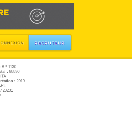
RECRUTEUR
CONNEXION
:
BP 1130
tal :
98890
ITA
réation :
2019
ARL
1420231
0