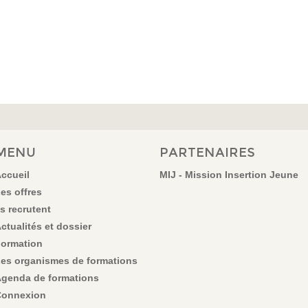
MENU
PARTENAIRES
ccueil
MIJ - Mission Insertion Jeune
es offres
ls recrutent
ctualités et dossier
ormation
es organismes de formations
genda de formations
onnexion