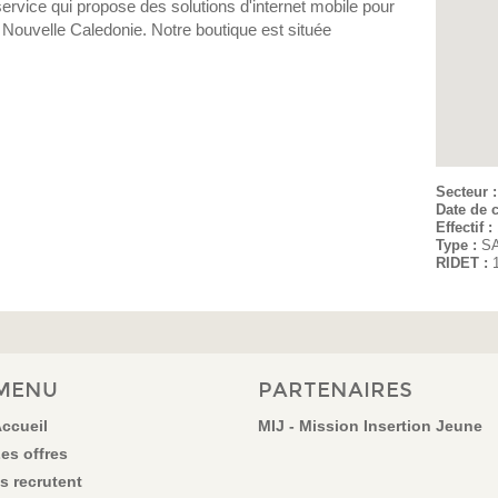
vice qui propose des solutions d'internet mobile pour
e Nouvelle Caledonie. Notre boutique est située
Secteur 
Date de c
Effectif :
Type :
S
RIDET :
MENU
PARTENAIRES
ccueil
MIJ - Mission Insertion Jeune
es offres
ls recrutent