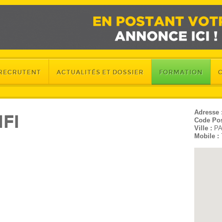
 RECRUTENT
ACTUALITÉS ET DOSSIER
FORMATION
Adresse 
FI
Code Pos
Ville :
PA
Mobile :