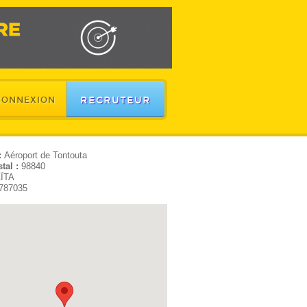
RECRUTEUR
CONNEXION
:
Aéroport de Tontouta
tal :
98840
ÏTA
787035