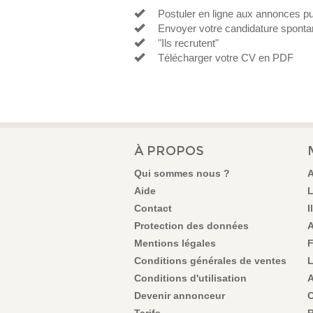
Postuler en ligne aux annonces pu
Envoyer votre candidature spontan
"Ils recrutent"
Télécharger votre CV en PDF
À PROPOS
Qui sommes nous ?
A
Aide
L
Contact
I
Protection des données
A
Mentions légales
F
Conditions générales de ventes
L
Conditions d'utilisation
A
Devenir annonceur
C