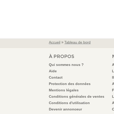
»
Accueil
Tableau de bord
VOUS ÊTES ICI
À PROPOS
Qui sommes nous ?
A
Aide
L
Contact
I
Protection des données
A
Mentions légales
F
Conditions générales de ventes
L
Conditions d'utilisation
A
Devenir annonceur
C