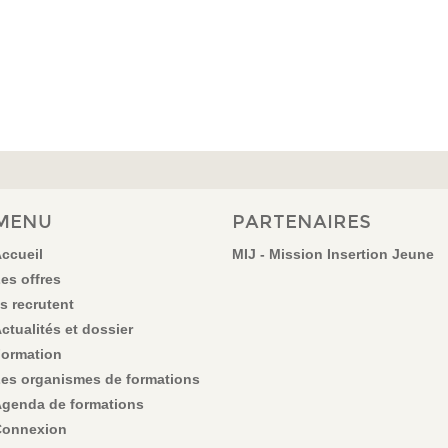
MENU
PARTENAIRES
ccueil
MIJ - Mission Insertion Jeune
es offres
ls recrutent
ctualités et dossier
ormation
es organismes de formations
genda de formations
onnexion