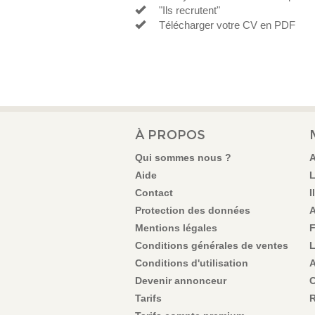
"Ils recrutent"
Télécharger votre CV en PDF
À PROPOS
Qui sommes nous ?
A
Aide
L
Contact
I
Protection des données
A
Mentions légales
F
Conditions générales de ventes
L
Conditions d'utilisation
A
Devenir annonceur
C
Tarifs
R